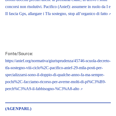
concorsi non risolutivi. Pacifico (Anief): assumere in ruolo da I e
II fascia Gps, allargare i Tfa sostegno, stop all’organico di fatto
Fonte/Source:
https://anief.org/normativa/giurisprudenza/45746-scuola-decreto-
tfa-sostegno-viii-ciclo%2C-pacifico-anief-29-mila-posti-per-
specializzarsi-sono-il-doppio-di-qualche-anno-fa-ma-sempre-
pochi%2C-facciamo-ricorso-per-averne-molti-di-pi%C3%B9-
perch%C3%A9-il-fabbisogno-%C3%A8-alto
(AGENPARL)