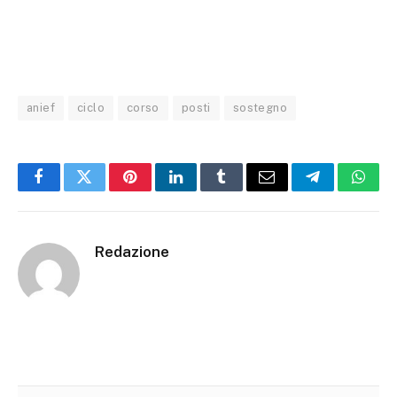
anief
ciclo
corso
posti
sostegno
Facebook
Twitter
Pinterest
LinkedIn
Tumblr
Email
Telegram
What
Redazione