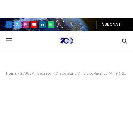
ABBONATI
Facebook
X
Instagram
YouTube
LinkedIn
WhatsApp
(Twitter)
Home
»
SCUOLA – Decreto TFA sostegno VIII ciclo, Pacifico (Anief): 29 mila posti per specializzarsi sono il doppio di qualche anno fa ma sempre pochi, facciamo ricorso per averne molti di più perché il fabbisogno è alto