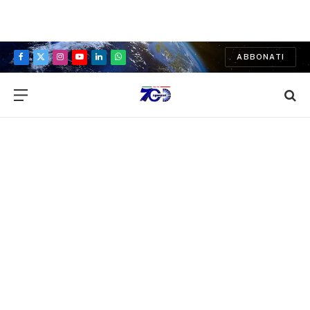
ABBONATI
Facebook
X
Instagram
YouTube
LinkedIn
WhatsApp
(Twitter)