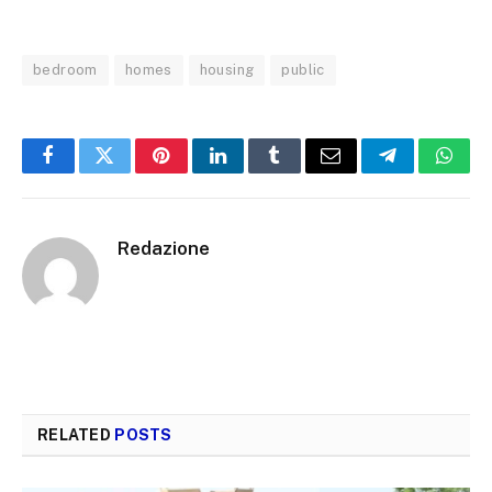
bedroom
homes
housing
public
Facebook
Twitter
Pinterest
LinkedIn
Tumblr
Email
Telegram
What
Redazione
RELATED
POSTS