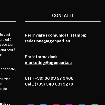
CONTATTI
le voci
Per inviare i comunicati stampa:
are ed è
redazione@agenparl.eu
esco Lisi
ana, con il
pa
Per informazioni:
marketing@agenparl.eu
 editoriale,
iù
Uff. (+39) 06 93 57 9408
soluzioni
Cell.
(+39) 340 681 9270
ha
he da
antisce