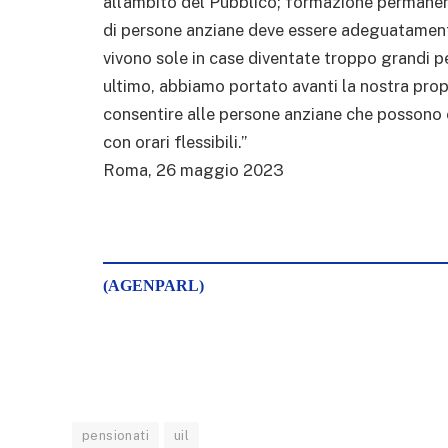
all’ambito del Pubblico; formazione permanen
di persone anziane deve essere adeguatament
vivono sole in case diventate troppo grandi per
ultimo, abbiamo portato avanti la nostra propo
consentire alle persone anziane che possono e
con orari flessibili.”
Roma, 26 maggio 2023
(AGENPARL)
pensionati
uil