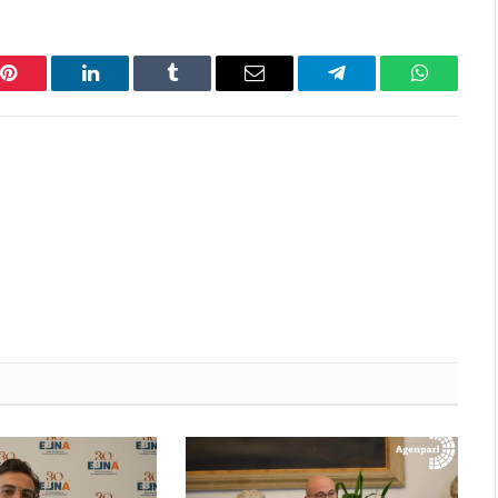
Pinterest
LinkedIn
Tumblr
Email
Telegram
WhatsAp