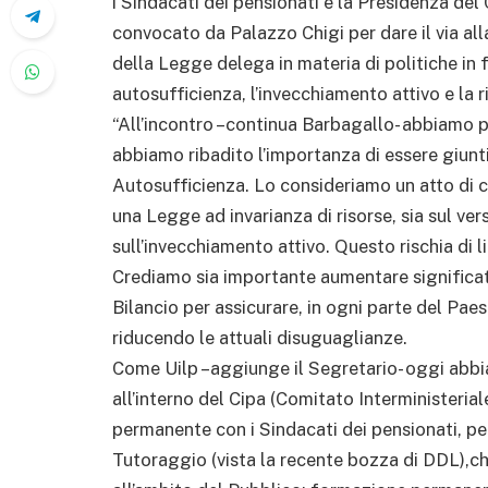
i Sindacati dei pensionati e la Presidenza del 
convocato da Palazzo Chigi per dare il via alla
della Legge delega in materia di politiche in
autosufficienza, l’invecchiamento attivo e la r
“All’incontro –continua Barbagallo- abbiamo p
abbiamo ribadito l’importanza di essere giunt
Autosufficienza. Lo consideriamo un atto di ci
una Legge ad invarianza di risorse, sia sul ver
sull’invecchiamento attivo. Questo rischia di l
Crediamo sia importante aumentare significat
Bilancio per assicurare, in ogni parte del Paes
riducendo le attuali disuguaglianze.
Come Uilp –aggiunge il Segretario- oggi abbia
all’interno del Cipa (Comitato Interministerial
permanente con i Sindacati dei pensionati, per
Tutoraggio (vista la recente bozza di DDL),c