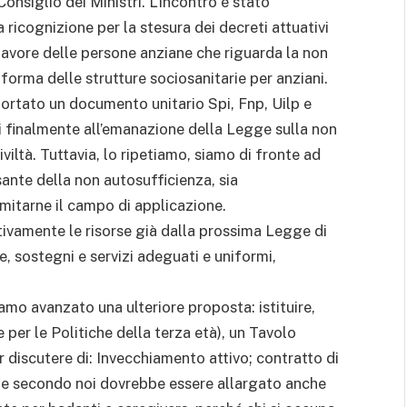
Consiglio dei Ministri. L’incontro è stato
 ricognizione per la stesura dei decreti attuativi
 favore delle persone anziane che riguarda la non
iforma delle strutture sociosanitarie per anziani.
ortato un documento unitario Spi, Fnp, Uilp e
i finalmente all’emanazione della Legge sulla non
viltà. Tuttavia, lo ripetiamo, siamo di fronte ad
sante della non autosufficienza, sia
imitarne il campo di applicazione.
ivamente le risorse già dalla prossima Legge di
e, sostegni e servizi adeguati e uniformi,
mo avanzato una ulteriore proposta: istituire,
e per le Politiche della terza età), un Tavolo
 discutere di: Invecchiamento attivo; contratto di
he secondo noi dovrebbe essere allargato anche