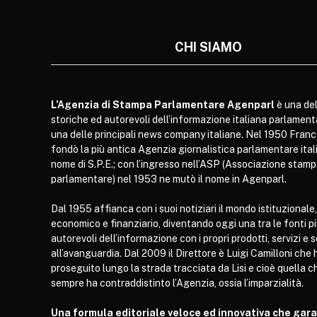
CHI SIAMO
L’Agenzia di Stampa Parlamentare Agenparl
è una del
storiche ed autorevoli dell’informazione italiana parlament
una delle principali news company italiane. Nel 1950 Franc
fondò la più antica Agenzia giornalistica parlamentare itali
nome di S.P.E.; con l’ingresso nell’ASP (Associazione stam
parlamentare) nel 1953 ne mutò il nome in Agenparl.
Dal 1955 affianca con i suoi notiziari il mondo istituzionale,
economico e finanziario, diventando oggi una tra le fonti p
autorevoli dell’informazione con i propri prodotti, servizi e 
all’avanguardia. Dal 2009 il Direttore è Luigi Camilloni che 
proseguito lungo la strada tracciata da Lisi e cioè quella c
sempre ha contraddistinto l’Agenzia, ossia l’imparzialità.
Una formula editoriale veloce ed innovativa che gar