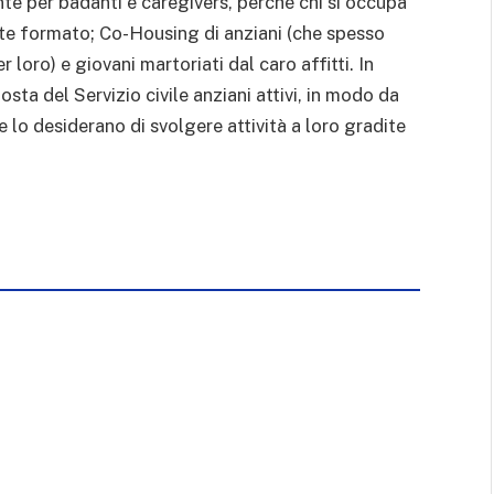
te per badanti e caregivers, perché chi si occupa
e formato; Co-Housing di anziani (che spesso
 loro) e giovani martoriati dal caro affitti. In
sta del Servizio civile anziani attivi, in modo da
 lo desiderano di svolgere attività a loro gradite