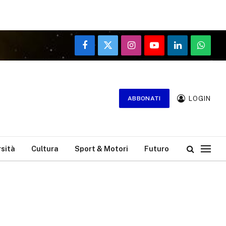
Facebook
X
Instagram
YouTube
LinkedIn
WhatsA
(Twitter)
LOGIN
ABBONATI
rsità
Cultura
Sport & Motori
Futuro