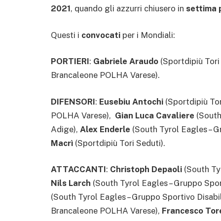
2021
, quando gli azzurri chiusero in
settima 
Questi i
convocati
per i Mondiali:
PORTIERI
:
Gabriele Araudo
(Sportdipiù Tori
Brancaleone POLHA Varese).
DIFENSORI
:
Eusebiu Antochi
(Sportdipiù Tor
POLHA Varese),
Gian Luca Cavaliere
(South 
Adige),
Alex Enderle
(South Tyrol Eagles – G
Macrì
(Sportdipiù Tori Seduti).
ATTACCANTI
:
Christoph Depaoli
(South Tyr
Nils Larch
(South Tyrol Eagles – Gruppo Sport
(South Tyrol Eagles – Gruppo Sportivo Disabil
Brancaleone POLHA Varese),
Francesco Tor