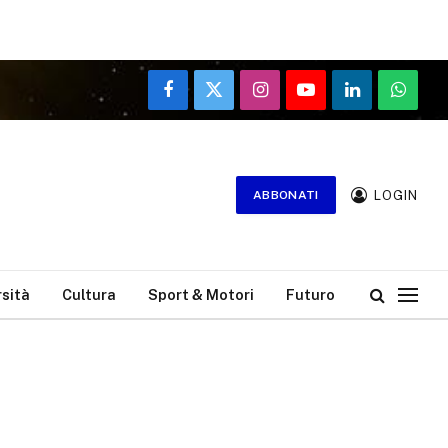
Facebook
X
Instagram
YouTube
LinkedIn
WhatsA
(Twitter)
LOGIN
ABBONATI
rsità
Cultura
Sport & Motori
Futuro