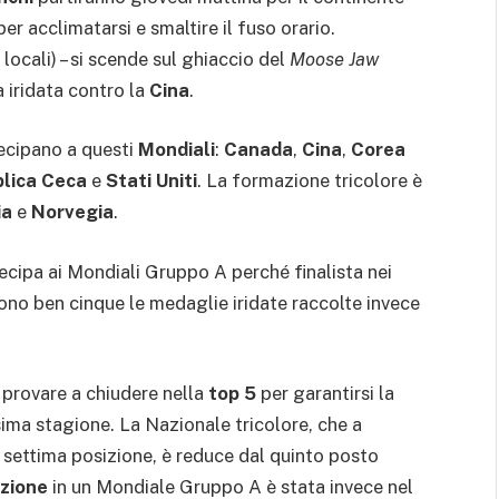
 acclimatarsi e smaltire il fuso orario.
 locali) – si scende sul ghiaccio del
Moose Jaw
 iridata contro la
Cina
.
ecipano a questi
Mondiali
:
Canada
,
Cina
,
Corea
lica Ceca
e
Stati Uniti
. La formazione tricolore è
ia
e
Norvegia
.
ecipa ai Mondiali Gruppo A perché finalista nei
no ben cinque le medaglie iridate raccolte invece
 è provare a chiudere nella
top 5
per garantirsi la
ima stagione. La Nazionale tricolore, che a
a settima posizione, è reduce dal quinto posto
izione
in un Mondiale Gruppo A è stata invece nel