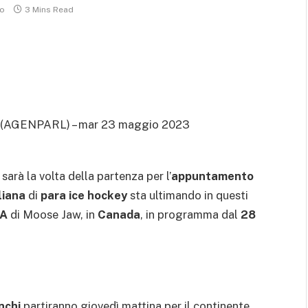
o
3 Mins Read
(AGENPARL) – mar 23 maggio 2023
i sarà la volta della partenza per l’
appuntamento
liana
di
para ice hockey
sta ultimando in questi
 A
di Moose Jaw, in
Canada
, in programma dal
28
nchi
partiranno giovedì mattina per il continente