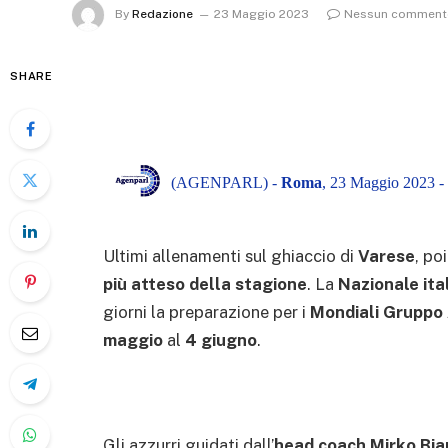
By
Redazione
23 Maggio 2023
Nessun comment
SHARE
(AGENPARL) -
Roma
, 23 Maggio 2023 -
Ultimi allenamenti sul ghiaccio di
Varese
, po
più atteso della stagione
. La
Nazionale ita
giorni la preparazione per i
Mondiali Gruppo
maggio
al
4 giugno
.
Gli azzurri guidati dall’
head coach Mirko Bia