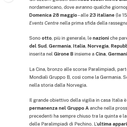
nordamericano, dove avranno qualche giornoper
Domenica 28 maggio
– alle
23 italiane
(le 15
Events Centre
nella prima sfida della rassegna
Sono
otto
, più in generale, le
nazioni
che par
del Sud
,
Germania
,
Italia
,
Norvegia
,
Repubb
inserita nel
Girone B
insieme a
Cina
,
German
La Cina, bronzo alle scorse Paralimpiadi, part
Mondiali Gruppo B, così come la Germania. So
nella storia dalla Norvegia.
Il grande obiettivo della vigilia in casa Italia
permanenza nel Gruppo A
anche nella pross
precedenti ha sempre chiuso tra la quinta e l
delle Paralimpiadi di Pechino. L’
ultima appar