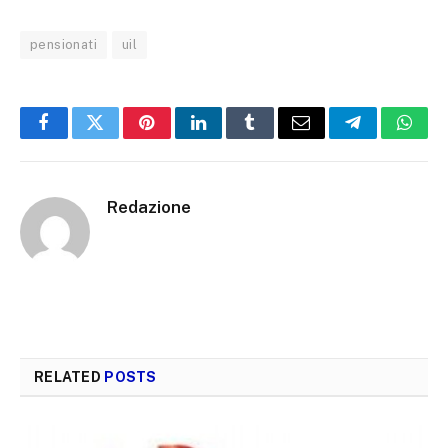
pensionati
uil
Facebook
Twitter
Pinterest
LinkedIn
Tumblr
Email
Telegram
What
Redazione
RELATED
POSTS