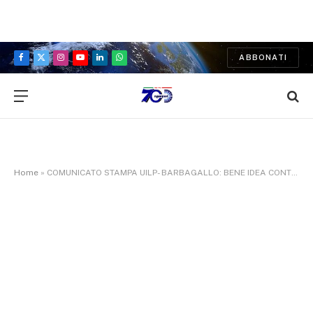
ABBONATI
Facebook
X
Instagram
YouTube
LinkedIn
WhatsApp
(Twitter)
Home
»
COMUNICATO STAMPA UILP- BARBAGALLO: BENE IDEA CONTRATTO DI TUTORAGGIO, PERÒ EVITARE DI FARE ERRORI