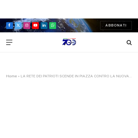
ABBONATI
Facebook
X
Instagram
YouTube
LinkedIn
WhatsApp
(Twitter)
Home
»
LA RETE DEI PATRIOTI SCENDE IN PIAZZA CONTRO LA NUOVA ZTL: “GUALTIERI DEVE ANDARE A CASA”.