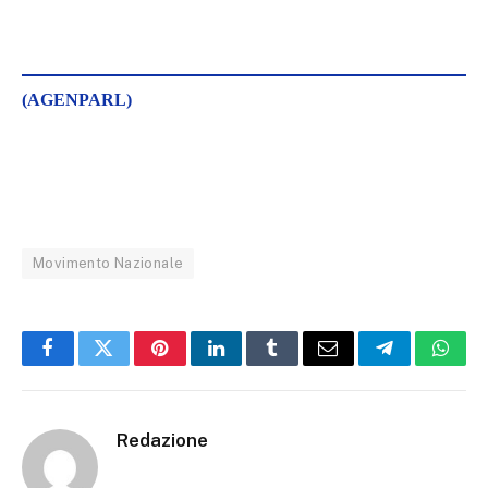
(AGENPARL)
Movimento Nazionale
Facebook
Twitter
Pinterest
LinkedIn
Tumblr
Email
Telegram
What
Redazione