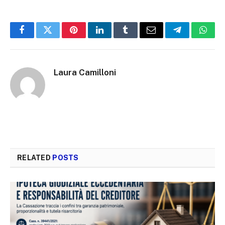
Facebook
Twitter
Pinterest
LinkedIn
Tumblr
Email
Telegram
What
Laura Camilloni
RELATED
POSTS