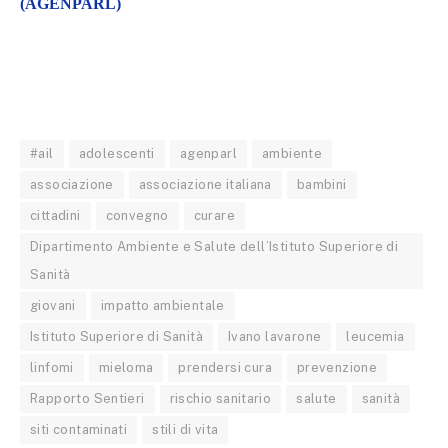
(AGENPARL)
#ail
adolescenti
agenparl
ambiente
associazione
associazione italiana
bambini
cittadini
convegno
curare
Dipartimento Ambiente e Salute dell’Istituto Superiore di
Sanità
giovani
impatto ambientale
Istituto Superiore di Sanità
Ivano lavarone
leucemia
linfomi
mieloma
prendersi cura
prevenzione
Rapporto Sentieri
rischio sanitario
salute
sanità
siti contaminati
stili di vita