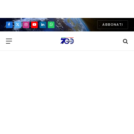
ABBONATI
Facebook
X
Instagram
YouTube
LinkedIn
WhatsApp
(Twitter)