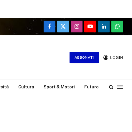
Facebook
X
Instagram
YouTube
LinkedIn
WhatsA
(Twitter)
LOGIN
ABBONATI
rsità
Cultura
Sport & Motori
Futuro