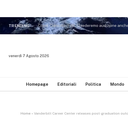
Covid. Ciancitto (FdI): Chiederemo audizione anch
TRENDING
venerdì 7 Agosto 2026
Homepage
Editoriali
Politica
Mondo
Home
»
Vanderbilt Career Center releases post-graduation outc