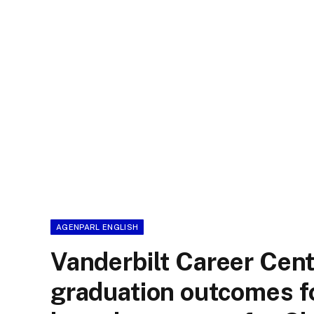
AGENPARL ENGLISH
Vanderbilt Career Cent
graduation outcomes fo