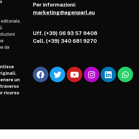
pa
Per informazioni:
marketing@agenparl.eu
 editoriale,
iù
Uff. (+39) 06 93 57 9408
soluzioni
Cell.
(+39) 340 681 9270
ha
he da
antisce
iginali.
tenere un
attraverso
r ricorso