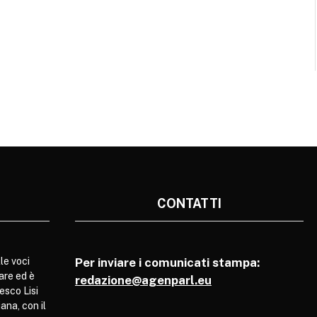
CONTATTI
le voci
Per inviare i comunicati stampa:
are ed è
redazione@agenparl.eu
esco Lisi
ana, con il