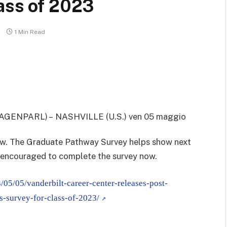
ass of 2023
1 Min Read
(AGENPARL) – NASHVILLE (U.S.) ven 05 maggio
ow. The Graduate Pathway Survey helps show next
e encouraged to complete the survey now.
/05/05/vanderbilt-career-center-releases-post-
s-survey-for-class-of-2023/