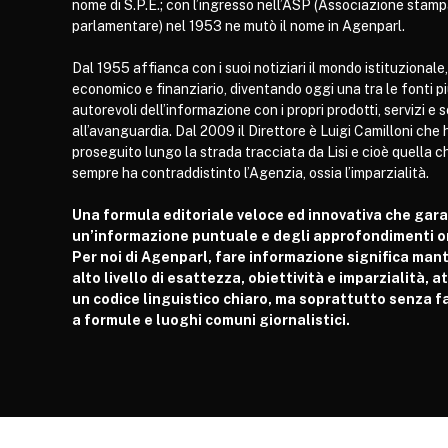
nome di S.P.E.; con l’ingresso nell’ASP (Associazione stam
parlamentare) nel 1953 ne mutò il nome in Agenparl.
Dal 1955 affianca con i suoi notiziari il mondo istituzionale,
economico e finanziario, diventando oggi una tra le fonti p
autorevoli dell’informazione con i propri prodotti, servizi e 
all’avanguardia. Dal 2009 il Direttore è Luigi Camilloni che 
proseguito lungo la strada tracciata da Lisi e cioè quella c
sempre ha contraddistinto l’Agenzia, ossia l’imparzialità.
Una formula editoriale veloce ed innovativa che gar
un’informazione puntuale e degli approfondimenti or
Per noi di Agenparl, fare informazione significa man
alto livello di esattezza, obiettività e imparzialità, 
un codice linguistico chiaro, ma soprattutto senza fa
a formule e luoghi comuni giornalistici.