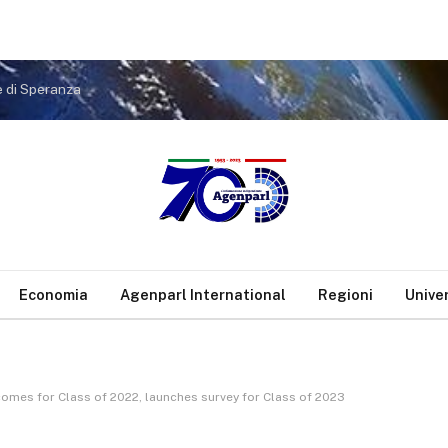
e di Speranza
Economia
Agenparl International
Regioni
Unive
omes for Class of 2022, launches survey for Class of 2023