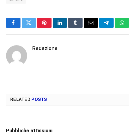
Facebook
Twitter
Pinterest
LinkedIn
Tumblr
Email
Telegram
What
Redazione
RELATED
POSTS
Pubbliche affissioni