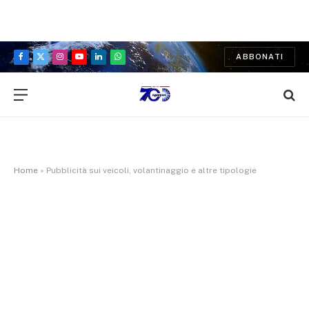
ABBONATI
Facebook
X
Instagram
YouTube
LinkedIn
WhatsApp
(Twitter)
Home
»
Pubblicità sui veicoli, volantinaggio e altre tipologie