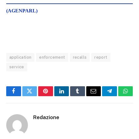
(AGENPARL)
application
enforcement
recalls
report
service
Facebook
Twitter
Pinterest
LinkedIn
Tumblr
Email
Telegram
What
Redazione