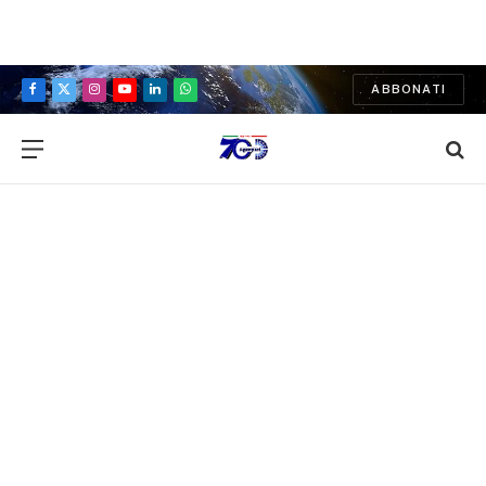
ABBONATI
Facebook
X
Instagram
YouTube
LinkedIn
WhatsApp
(Twitter)