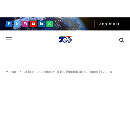
ABBONATI
Facebook
X
Instagram
YouTube
LinkedIn
WhatsApp
(Twitter)
Home
»
First joint exercise with the Finnish air defence in years