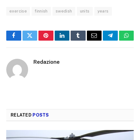
exercise
finnish
swedish
units
years
Facebook
Twitter
Pinterest
LinkedIn
Tumblr
Email
Telegram
What
Redazione
RELATED
POSTS