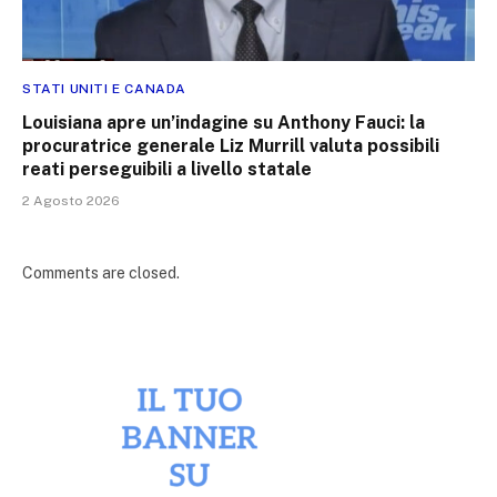
STATI UNITI E CANADA
Louisiana apre un’indagine su Anthony Fauci: la
procuratrice generale Liz Murrill valuta possibili
reati perseguibili a livello statale
2 Agosto 2026
Comments are closed.