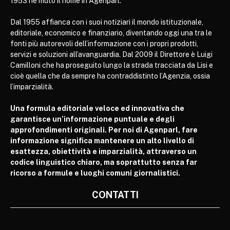
1953 ne mutò il nome in Agenparl.
Dal 1955 affianca con i suoi notiziari il mondo istituzionale,
editoriale, economico e finanziario, diventando oggi una tra le
fonti più autorevoli dell’informazione con i propri prodotti,
servizi e soluzioni all’avanguardia. Dal 2009 il Direttore è Luigi
Camilloni che ha proseguito lungo la strada tracciata da Lisi e
cioè quella che da sempre ha contraddistinto l’Agenzia, ossia
l’imparzialità.
Una formula editoriale veloce ed innovativa che
garantisce un’informazione puntuale e degli
approfondimenti originali. Per noi di Agenparl, fare
informazione significa mantenere un alto livello di
esattezza, obiettività e imparzialità, attraverso un
codice linguistico chiaro, ma soprattutto senza far
ricorso a formule e luoghi comuni giornalistici.
CONTATTI