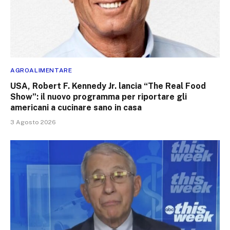
AGROALIMENTARE
USA, Robert F. Kennedy Jr. lancia “The Real Food
Show”: il nuovo programma per riportare gli
americani a cucinare sano in casa
3 Agosto 2026