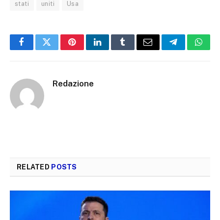
stati
uniti
Usa
Facebook
Twitter
Pinterest
LinkedIn
Tumblr
Email
Telegram
What
Redazione
RELATED
POSTS