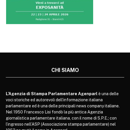
CHI SIAMO
L’Agenzia di Stampa Parlamentare Agenparl
è una delle
voci storiche ed autorevoli dell’informazione italiana
parlamentare ed è una delle principali news company italiane.
Nel 1950 Francesco Lisi fondò la più antica Agenzia
giornalistica parlamentare italiana, con il nome di S.P.E.; con
l’ingresso nell’ASP (Associazione stampa parlamentare) nel