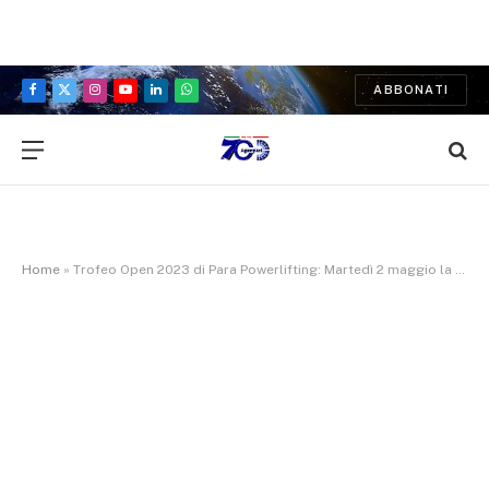
ABBONATI
Facebook
X
Instagram
YouTube
LinkedIn
WhatsApp
(Twitter)
Home
»
Trofeo Open 2023 di Para Powerlifting: Martedì 2 maggio la chiusura delle iscrizioni