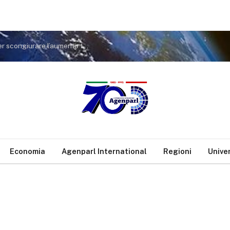
Isole minori, Aricò: «Governo regionale al lavoro per scongiurare l’aumento tariffario sui collegamenti statali»
Economia
Agenparl International
Regioni
Unive