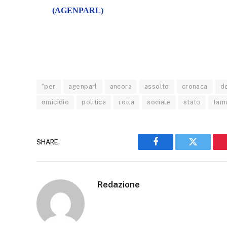
(AGENPARL)
“per
agenparl
ancora
assolto
cronaca
de
omicidio
politica
rotta
sociale
stato
tam
SHARE.
Facebook
Twitter
Redazione