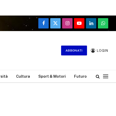
Facebook
X
Instagram
YouTube
LinkedIn
WhatsA
(Twitter)
LOGIN
ABBONATI
rsità
Cultura
Sport & Motori
Futuro