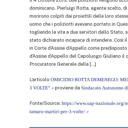
Il 4 Ottobre 2019, due poliziotti vengono uccis
dominicano. Pierluigi Rotta, agente scelto, 
morirono colpiti dai proiettili delle loro stess
uomo che i poliziotti avevano portato in Ques
togliendo la vita a due servitori dello Stato,
stato dichiarato incapace di intendere. Così i
in Corte d’Assise d’Appello come predisposto 
d’Assise d’Appello del Capoluogo Giuliano il q
Procuratore Generale della […]
L’articolo
OMICIDIO ROTTA DEMENEGO: ME
proviene da
3 VOLTE”
Sindacato Autonomo di
Fonte/Source:
https://www.sap-nazionale.org/
tamaro-martiri-per-3-volte/