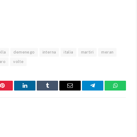
lla
demenego
interna
italia
martiri
meran
aro
volte
Pinterest
LinkedIn
Tumblr
Email
Telegram
WhatsAp