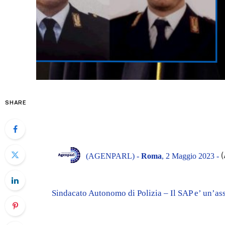
SHARE
(AGENPARL) -
Roma
, 2 Maggio 2023 -
Sindacato Autonomo di Polizia – Il SAP e’ un’as