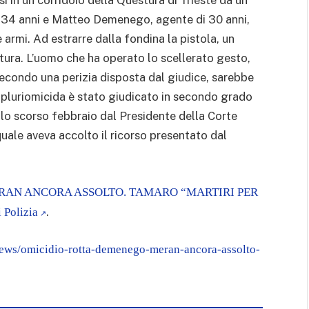
i in un corridoio della Questura di Trieste da un
di 34 anni e Matteo Demenego, agente di 30 anni,
e armi. Ad estrarre dalla fondina la pistola, un
tura. L’uomo che ha operato lo scellerato gesto,
 secondo una perizia disposta dal giudice, sarebbe
l pluriomicida è stato giudicato in secondo grado
lo scorso febbraio dal Presidente della Corte
uale aveva accolto il ricorso presentato dal
RAN ANCORA ASSOLTO. TAMARO “MARTIRI PER
.
 Polizia
news/omicidio-rotta-demenego-meran-ancora-assolto-