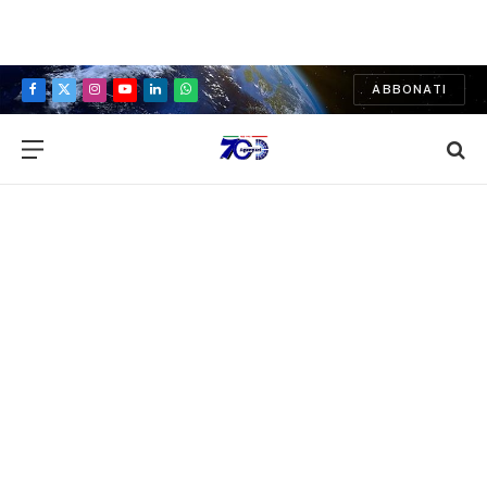
ABBONATI
Facebook
X
Instagram
YouTube
LinkedIn
WhatsApp
(Twitter)