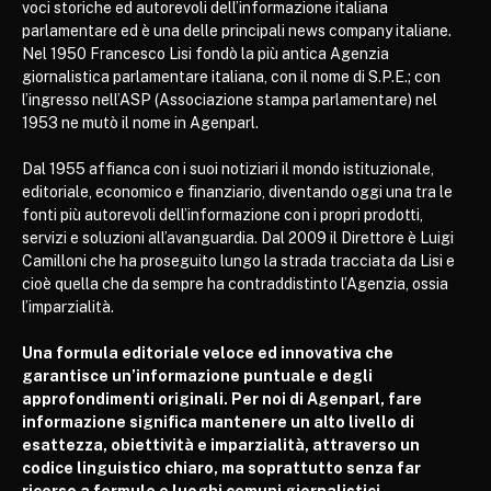
voci storiche ed autorevoli dell’informazione italiana
parlamentare ed è una delle principali news company italiane.
Nel 1950 Francesco Lisi fondò la più antica Agenzia
giornalistica parlamentare italiana, con il nome di S.P.E.; con
l’ingresso nell’ASP (Associazione stampa parlamentare) nel
1953 ne mutò il nome in Agenparl.
Dal 1955 affianca con i suoi notiziari il mondo istituzionale,
editoriale, economico e finanziario, diventando oggi una tra le
fonti più autorevoli dell’informazione con i propri prodotti,
servizi e soluzioni all’avanguardia. Dal 2009 il Direttore è Luigi
Camilloni che ha proseguito lungo la strada tracciata da Lisi e
cioè quella che da sempre ha contraddistinto l’Agenzia, ossia
l’imparzialità.
Una formula editoriale veloce ed innovativa che
garantisce un’informazione puntuale e degli
approfondimenti originali. Per noi di Agenparl, fare
informazione significa mantenere un alto livello di
esattezza, obiettività e imparzialità, attraverso un
codice linguistico chiaro, ma soprattutto senza far
ricorso a formule e luoghi comuni giornalistici.