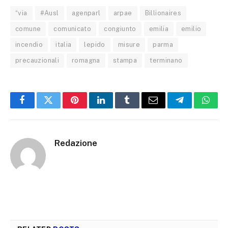
“via
#Ausl
agenparl
arpae
Billionaires
comune
comunicato
congiunto
emilia
emilio
incendio
italia
lepido
misure
parma
precauzionali
romagna
stampa
terminano
Facebook
Twitter
Pinterest
LinkedIn
Tumblr
Email
Telegram
What
Redazione