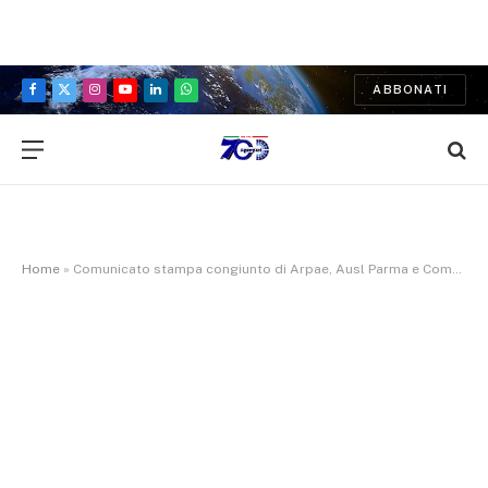
ABBONATI
Facebook
X
Instagram
YouTube
LinkedIn
WhatsApp
(Twitter)
Home
»
Comunicato stampa congiunto di Arpae, Ausl Parma e Comune di Parma – Incendio di via Emilio Lepido a Parma, terminano le misure precauzionali.