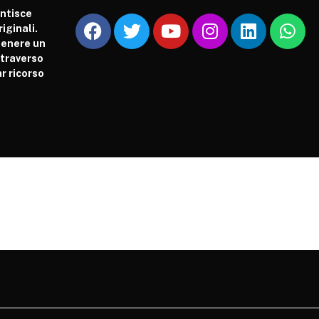
antisce
iginali.
tenere un
attraverso
r ricorso