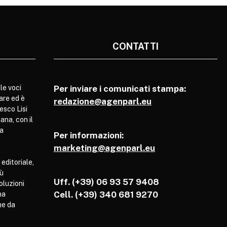
CONTATTI
le voci
Per inviare i comunicati stampa:
are ed è
redazione@agenparl.eu
esco Lisi
ana, con il
pa
Per informazioni:
marketing@agenparl.eu
 editoriale,
iù
Uff. (+39) 06 93 57 9408
soluzioni
Cell.
(+39) 340 681 9270
ha
he da