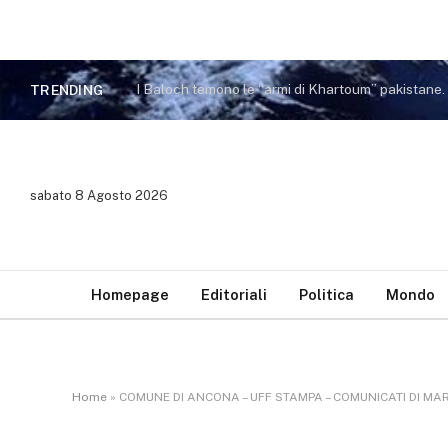
I Baloch temono le “armi di Khartoum” pakistane
TRENDING
sabato 8 Agosto 2026
Homepage
Editoriali
Politica
Mondo
Home
»
COMUNE DI ANCONA – UFF STAMPA – COMUNICATI DI MA