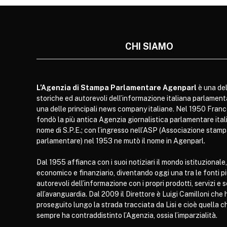
CHI SIAMO
L’Agenzia di Stampa Parlamentare Agenparl
è una del
storiche ed autorevoli dell’informazione italiana parlament
una delle principali news company italiane. Nel 1950 Franc
fondò la più antica Agenzia giornalistica parlamentare itali
nome di S.P.E.; con l’ingresso nell’ASP (Associazione stam
parlamentare) nel 1953 ne mutò il nome in Agenparl.
Dal 1955 affianca con i suoi notiziari il mondo istituzionale,
economico e finanziario, diventando oggi una tra le fonti p
autorevoli dell’informazione con i propri prodotti, servizi e 
all’avanguardia. Dal 2009 il Direttore è Luigi Camilloni che 
proseguito lungo la strada tracciata da Lisi e cioè quella c
sempre ha contraddistinto l’Agenzia, ossia l’imparzialità.