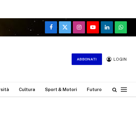
Facebook
X
Instagram
YouTube
LinkedIn
WhatsA
(Twitter)
LOGIN
ABBONATI
rsità
Cultura
Sport & Motori
Futuro