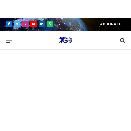
ABBONATI
Facebook
X
Instagram
YouTube
LinkedIn
WhatsApp
(Twitter)