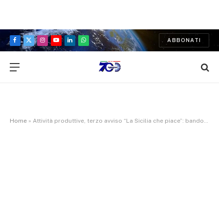
ABBONATI
Facebook
X
Instagram
YouTube
LinkedIn
WhatsApp
(Twitter)
Home
»
Attività produttive, terzo avviso “La Sicilia che piace”: bando per enti locali, domande entro il 15 maggio