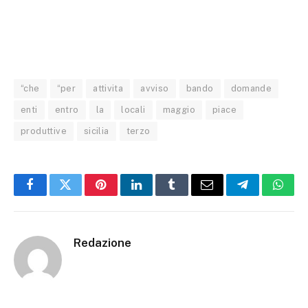
“che
“per
attivita
avviso
bando
domande
enti
entro
la
locali
maggio
piace
produttive
sicilia
terzo
Facebook
Twitter
Pinterest
LinkedIn
Tumblr
Email
Telegram
What
Redazione