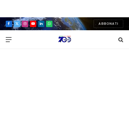
ABBONATI
Facebook
X
Instagram
YouTube
LinkedIn
WhatsApp
(Twitter)