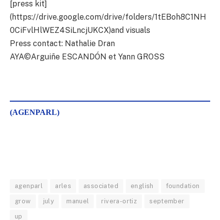
[press kit]
(https://drive.google.com/drive/folders/1tEBoh8C1NH
0CiFvlHlWEZ4SiLncjUKCX)and visuals
Press contact: Nathalie Dran
AYA©Arguiñe ESCANDÓN et Yann GROSS
(AGENPARL)
agenparl
arles
associated
english
foundation
grow
july
manuel
rivera-ortiz
september
up