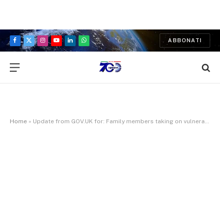
ABBONATI
Facebook
X
Instagram
YouTube
LinkedIn
WhatsApp
(Twitter)
Home
»
Update from GOV.UK for: Family members taking on vulnerable children to receive better legal support