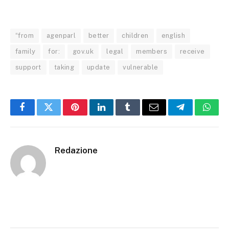
“from
agenparl
better
children
english
family
for:
gov.uk
legal
members
receive
support
taking
update
vulnerable
Facebook
Twitter
Pinterest
LinkedIn
Tumblr
Email
Telegram
What
Redazione