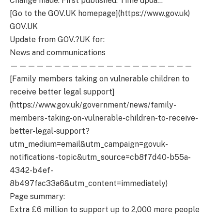
Change made: First published. Time upda…
[Go to the GOV.UK homepage](https://www.gov.uk)
GOV.UK
Update from GOV.?UK for:
News and communications
—————————————————————
[Family members taking on vulnerable children to
receive better legal support]
(https://www.gov.uk/government/news/family-
members-taking-on-vulnerable-children-to-receive-
better-legal-support?
utm_medium=email&utm_campaign=govuk-
notifications-topic&utm_source=cb8f7d40-b55a-
4342-b4ef-
8b497fac33a6&utm_content=immediately)
Page summary:
Extra £6 million to support up to 2,000 more people