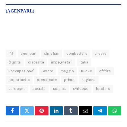
(AGENPARL)
(“il
agenparl
christian
combattere
creare
dignita
disparità
impegnata”.
italia
l’occupazione”
lavoro
maggio
nuove
offrire
opportunita
presidente
primo
regione
sardegna
sociale
solinas
sviluppo
tutelare
Facebook
Twitter
Pinterest
LinkedIn
Tumblr
Email
Telegram
What