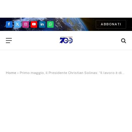
ABBONATI
Facebook
X
Instagram
YouTube
LinkedIn
WhatsApp
(Twitter)
Home
»
Primo maggio, il Presidente Christian Solinas: “Il lavoro è dignità. Regione impegnata a tutelare l’occupazione, combattere le disparità, offrire nuove opportunità a creare sviluppo”