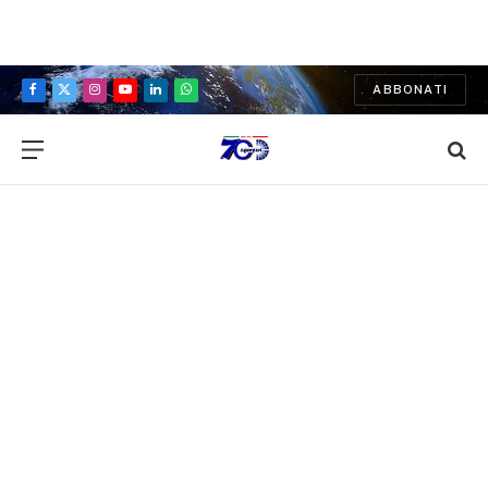
ABBONATI
Facebook
X
Instagram
YouTube
LinkedIn
WhatsApp
(Twitter)