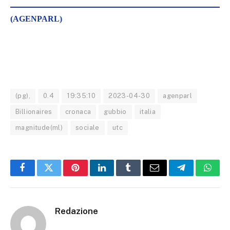
(AGENPARL)
(pg),
0.4
19:35:10
2023-04-30
agenparl
Billionaires
cronaca
gubbio
italia
magnitude(ml)
sociale
utc
Facebook
Twitter
Pinterest
LinkedIn
Tumblr
Email
Telegram
What
Redazione