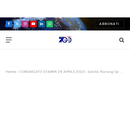
ABBONATI
Facebook
X
Instagram
YouTube
LinkedIn
WhatsApp
(Twitter)
Home
»
COMUNICATO STAMPA 29 APRILE 2023 – Sanità, Nursing Up De Palma: «Le medaglie ci riempiono di orgoglio ma non possono certo bastare a sanare il nostro SSN»