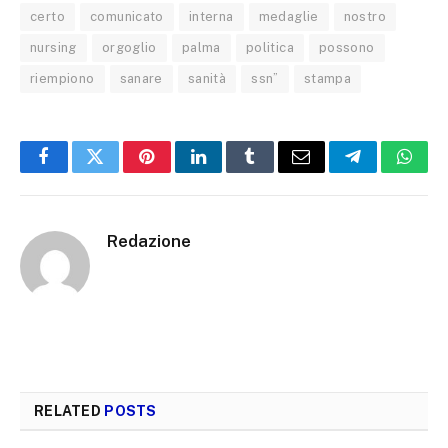
certo
comunicato
interna
medaglie
nostro
nursing
orgoglio
palma
politica
possono
riempiono
sanare
sanità
ssn”
stampa
Facebook
Twitter
Pinterest
LinkedIn
Tumblr
Email
Telegram
What
Redazione
RELATED
POSTS