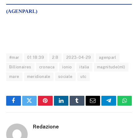
(AGENPARL)
#mar
01:18:39
2.8
2023-04-29
agenparl
Billionaires
cronaca
ionio
italia
magnitude(ml)
mare
meridionale
sociale
utc
Facebook
Twitter
Pinterest
LinkedIn
Tumblr
Email
Telegram
What
Redazione