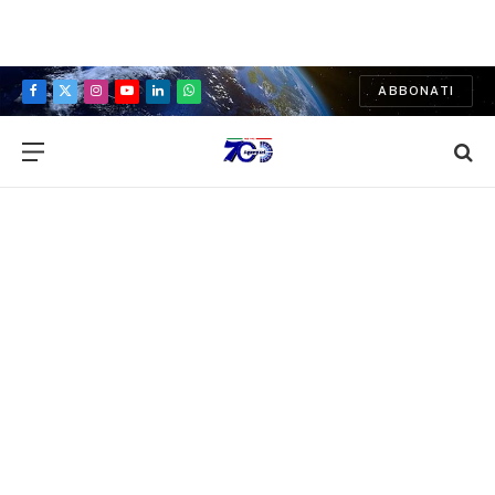
ABBONATI
Facebook
X
Instagram
YouTube
LinkedIn
WhatsApp
(Twitter)