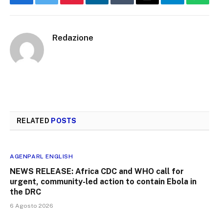
Facebook
Twitter
Pinterest
LinkedIn
Tumblr
Email
Telegram
What
Redazione
RELATED
POSTS
AGENPARL ENGLISH
NEWS RELEASE: Africa CDC and WHO call for
urgent, community-led action to contain Ebola in
the DRC
6 Agosto 2026