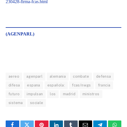
230428-firma-fcas.html
(AGENPARL)
aereo
agenparl
alemania
combate
defensa
difesa
espana
española:
fcas/nwgs
francia
futuro
impulsan
los
madrid
ministros
sistema
sociale