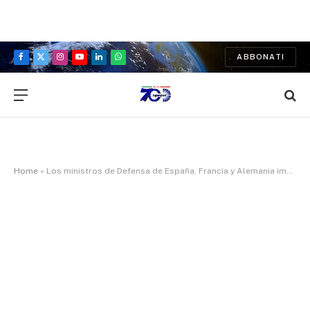
ABBONATI
Facebook
X
Instagram
YouTube
LinkedIn
WhatsApp
(Twitter)
Home
»
Los ministros de Defensa de España, Francia y Alemania impulsan en Madrid el futuro sistema aéreo de combate FCAS/NWGS