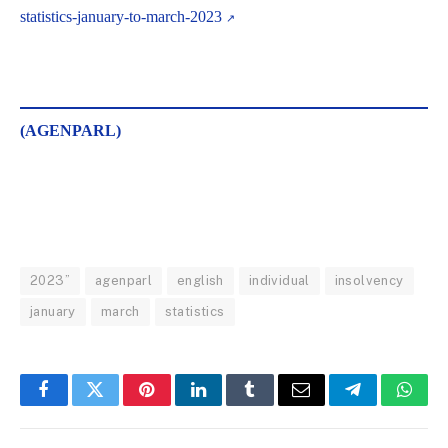
statistics-january-to-march-2023
(AGENPARL)
2023”
agenparl
english
individual
insolvency
january
march
statistics
Facebook
Twitter
Pinterest
LinkedIn
Tumblr
Email
Telegram
What