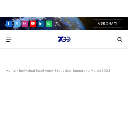
ABBONATI
Facebook
X
Instagram
YouTube
LinkedIn
WhatsApp
(Twitter)
Home
»
Individual Insolvency Statistics: January to March 2023