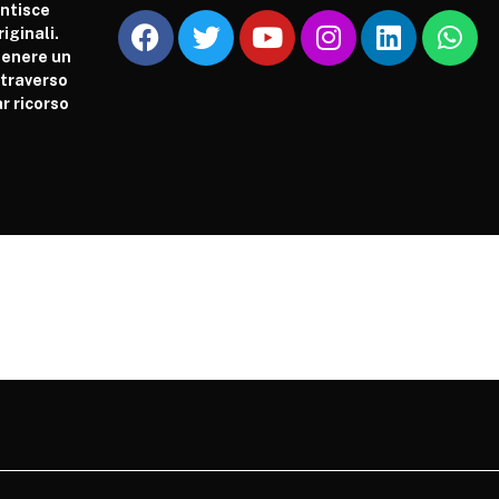
antisce
iginali.
tenere un
attraverso
r ricorso