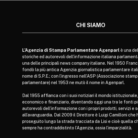
CHI SIAMO
L’Agenzia di Stampa Parlamentare Agenparl
è una del
storiche ed autorevoli dell’informazione italiana parlament
una delle principali news company italiane. Nel 1950 Franc
fondò la più antica Agenzia giornalistica parlamentare itali
nome di S.P.E.; con l’ingresso nell’ASP (Associazione stam
parlamentare) nel 1953 ne mutò il nome in Agenparl.
Dal 1955 affianca con i suoi notiziari il mondo istituzionale,
economico e finanziario, diventando oggi una tra le fonti p
autorevoli dell’informazione con i propri prodotti, servizi e 
all’avanguardia. Dal 2009 il Direttore è Luigi Camilloni che 
proseguito lungo la strada tracciata da Lisi e cioè quella c
sempre ha contraddistinto l’Agenzia, ossia l’imparzialità.