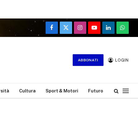
Facebook
X
Instagram
YouTube
LinkedIn
WhatsA
(Twitter)
LOGIN
ABBONATI
rsità
Cultura
Sport & Motori
Futuro