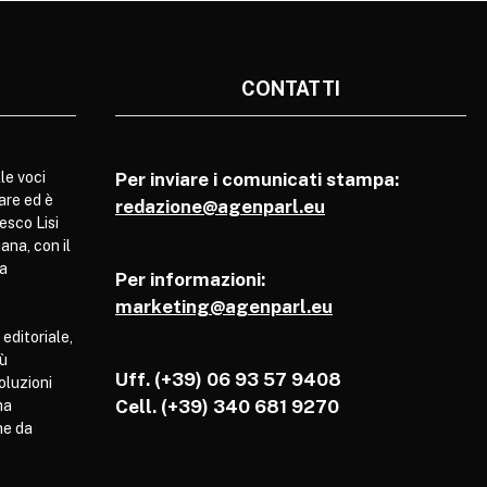
CONTATTI
le voci
Per inviare i comunicati stampa:
are ed è
redazione@agenparl.eu
esco Lisi
ana, con il
pa
Per informazioni:
marketing@agenparl.eu
 editoriale,
iù
Uff. (+39) 06 93 57 9408
soluzioni
Cell.
(+39) 340 681 9270
ha
he da