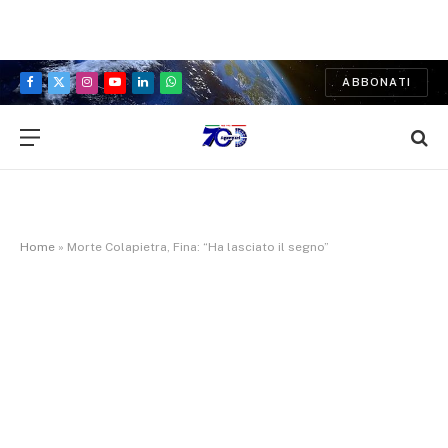
ABBONATI
Facebook
X
Instagram
YouTube
LinkedIn
WhatsApp
(Twitter)
Home
»
Morte Colapietra, Fina: “Ha lasciato il segno”