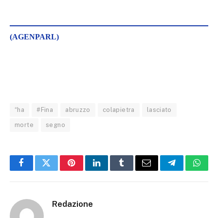
(AGENPARL)
“ha
#Fina
abruzzo
colapietra
lasciato
morte
segno
Facebook
Twitter
Pinterest
LinkedIn
Tumblr
Email
Telegram
What
Redazione