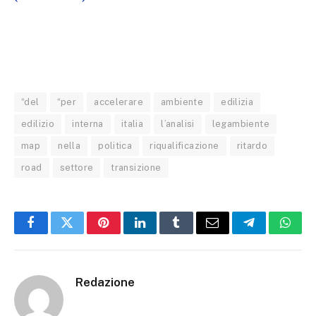
“del
“per
accelerare
ambiente
edilizia
edilizio
interna
italia
l’analisi
legambiente
map
nella
politica
riqualificazione
ritardo
road
settore
transizione
Facebook
Twitter
Pinterest
LinkedIn
Tumblr
Email
Telegram
What
Redazione