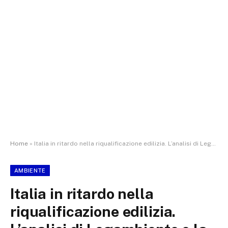
Home
»
Italia in ritardo nella riqualificazione edilizia. L’analisi di Legambiente e la road map per accelerare la transizione del settore edilizio
AMBIENTE
Italia in ritardo nella
riqualificazione edilizia.