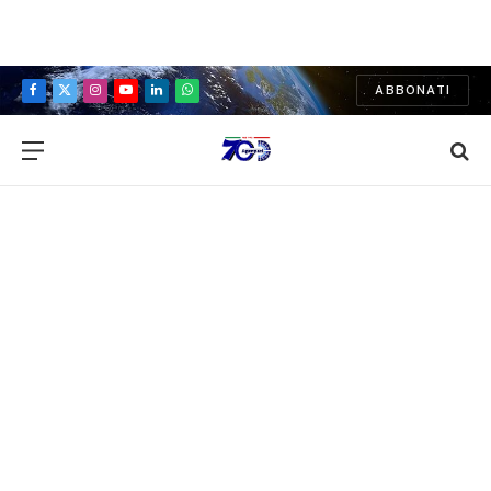
ABBONATI
Facebook
X
Instagram
YouTube
LinkedIn
WhatsApp
(Twitter)