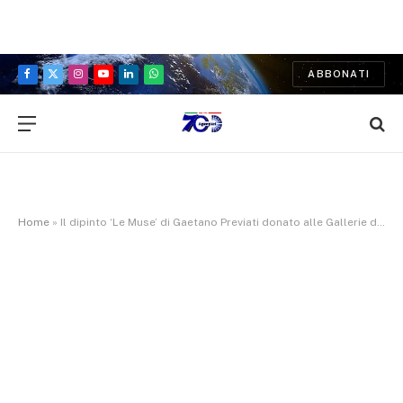
ABBONATI
Facebook
X
Instagram
YouTube
LinkedIn
WhatsApp
(Twitter)
Home
»
Il dipinto ‘Le Muse’ di Gaetano Previati donato alle Gallerie d’Arte moderna e contemporanea di Ferrara