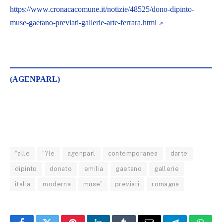
https://www.cronacacomune.it/notizie/48525/dono-dipinto-
muse-gaetano-previati-gallerie-arte-ferrara.html
(AGENPARL)
“alle
“?le
agenparl
contemporanea
darte
dipinto
donato
emilia
gaetano
gallerie
italia
moderna
muse”
previati
romagna