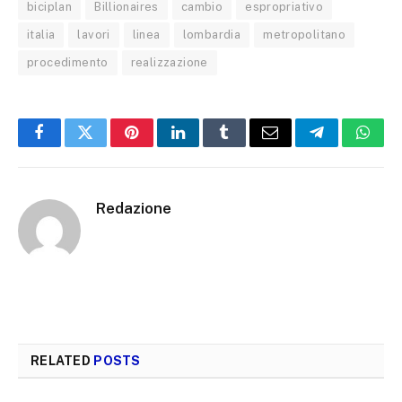
biciplan
Billionaires
cambio
espropriativo
italia
lavori
linea
lombardia
metropolitano
procedimento
realizzazione
Facebook
Twitter
Pinterest
LinkedIn
Tumblr
Email
Telegram
What
Redazione
RELATED
POSTS