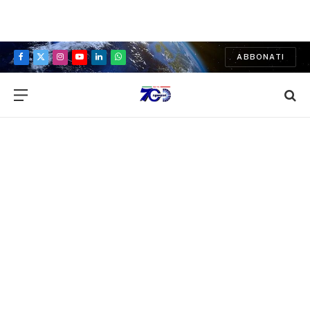
ABBONATI
Facebook
X
Instagram
YouTube
LinkedIn
WhatsApp
(Twitter)