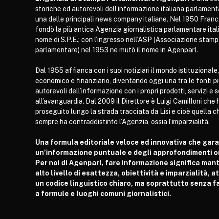
storiche ed autorevoli dell’informazione italiana parlament
una delle principali news company italiane. Nel 1950 Franc
fondò la più antica Agenzia giornalistica parlamentare itali
nome di S.P.E.; con l’ingresso nell’ASP (Associazione stam
parlamentare) nel 1953 ne mutò il nome in Agenparl.
Dal 1955 affianca con i suoi notiziari il mondo istituzionale,
economico e finanziario, diventando oggi una tra le fonti p
autorevoli dell’informazione con i propri prodotti, servizi e 
all’avanguardia. Dal 2009 il Direttore è Luigi Camilloni che 
proseguito lungo la strada tracciata da Lisi e cioè quella c
sempre ha contraddistinto l’Agenzia, ossia l’imparzialità.
Una formula editoriale veloce ed innovativa che gar
un’informazione puntuale e degli approfondimenti or
Per noi di Agenparl, fare informazione significa man
alto livello di esattezza, obiettività e imparzialità, 
un codice linguistico chiaro, ma soprattutto senza fa
a formule e luoghi comuni giornalistici.