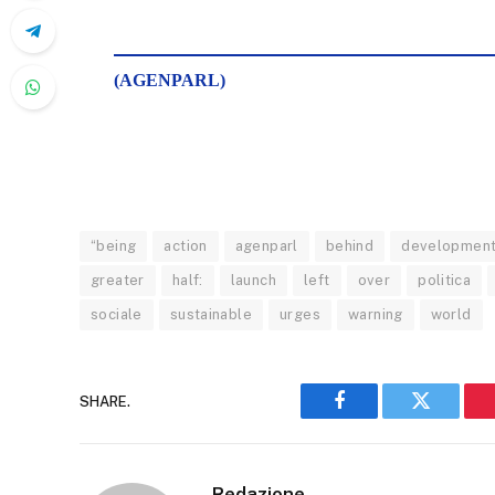
(AGENPARL)
“being
action
agenparl
behind
developmen
greater
half:
launch
left
over
politica
sociale
sustainable
urges
warning
world
SHARE.
Facebook
Twitter
Redazione