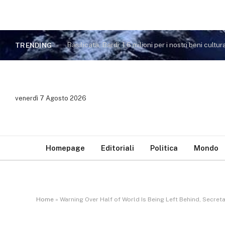
Basilicata, Bardi: 1,6 milioni per i nostri beni cultura
TRENDING
venerdì 7 Agosto 2026
Homepage
Editoriali
Politica
Mondo
Home
»
Warning Over Half of World Is Being Left Behind, Secre