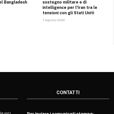
el Bangladesh
sostegno militare e di
intelligence per l’Iran tra le
tensioni con gli Stati Uniti
7 Agosto 2026
CONTATTI
le voci
Per inviare i comunicati stampa: