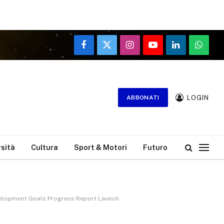
Facebook
X
Instagram
YouTube
LinkedIn
WhatsA
(Twitter)
LOGIN
ABBONATI
rsità
Cultura
Sport & Motori
Futuro
Development Goals Progress Report Launch