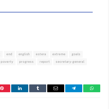
t
end
english
estera
extreme
goals
poverty
progress
report
secretary-general
Pinterest
LinkedIn
Tumblr
Email
Telegram
WhatsAp