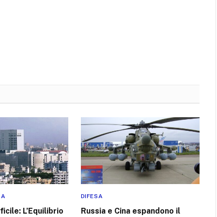
RA
DIFESA
icile: L’Equilibrio
Russia e Cina espandono il