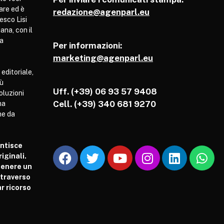
are ed è
redazione@agenparl.eu
esco Lisi
ana, con il
pa
Per informazioni:
marketing@agenparl.eu
 editoriale,
iù
Uff. (+39) 06 93 57 9408
soluzioni
Cell.
(+39) 340 681 9270
ha
he da
antisce
iginali.
tenere un
attraverso
r ricorso