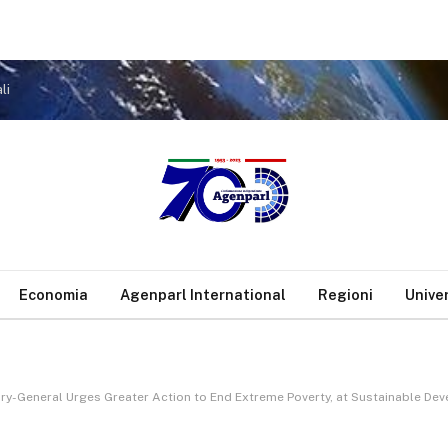
li
Economia
Agenparl International
Regioni
Unive
tary-General Urges Greater Action to End Extreme Poverty, at Sustainable 