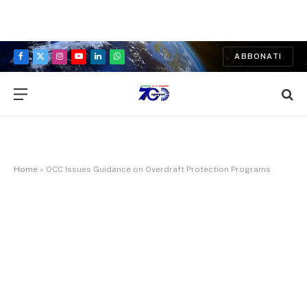
ABBONATI
Facebook
X
Instagram
YouTube
LinkedIn
WhatsApp
(Twitter)
Home
»
OCC Issues Guidance on Overdraft Protection Programs