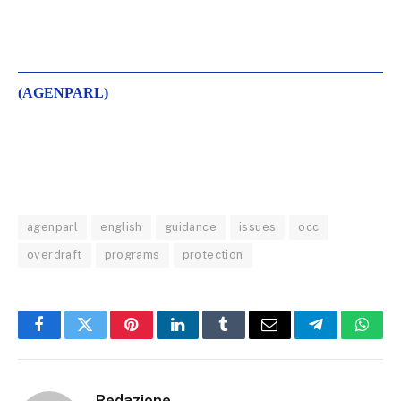
(AGENPARL)
agenparl
english
guidance
issues
occ
overdraft
programs
protection
Facebook
Twitter
Pinterest
LinkedIn
Tumblr
Email
Telegram
What
Redazione