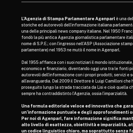
L’Agenzia di Stampa Parlamentare Agenparl
è una del
storiche ed autorevoli dell’informazione italiana parlament
una delle principali news company italiane. Nel 1950 Franc
fondò la più antica Agenzia giornalistica parlamentare itali
nome di S.P.E.; con l’ingresso nell’ASP (Associazione stam
parlamentare) nel 1953 ne mutò il nome in Agenparl.
Dal 1955 affianca con i suoi notiziari il mondo istituzionale,
economico e finanziario, diventando oggi una tra le fonti p
autorevoli dell’informazione con i propri prodotti, servizi e 
all’avanguardia. Dal 2009 il Direttore è Luigi Camilloni che 
proseguito lungo la strada tracciata da Lisi e cioè quella c
sempre ha contraddistinto l’Agenzia, ossia l’imparzialità.
Una formula editoriale veloce ed innovativa che gar
un’informazione puntuale e degli approfondimenti or
Per noi di Agenparl, fare informazione significa man
alto livello di esattezza, obiettività e imparzialità, 
un codice linguistico chiaro, ma soprattutto senza fa