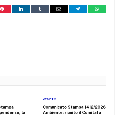
Pinterest
LinkedIn
Tumblr
Email
Telegram
WhatsAp
VENETO
Stampa
Comunicato Stampa 1412/2026
pendenze, la
Ambiente: riunito il Comitato