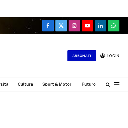
Facebook
X
Instagram
YouTube
LinkedIn
WhatsA
(Twitter)
LOGIN
ABBONATI
rsità
Cultura
Sport & Motori
Futuro