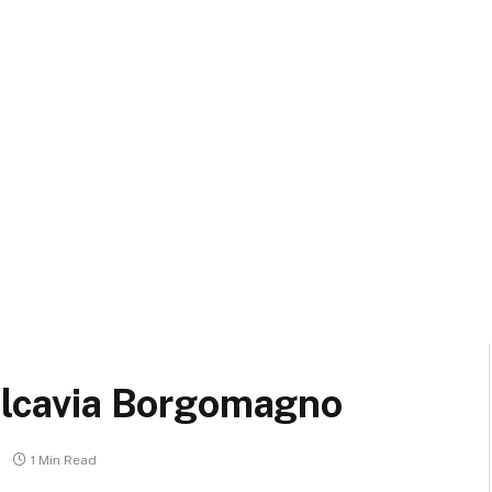
valcavia Borgomagno
1 Min Read