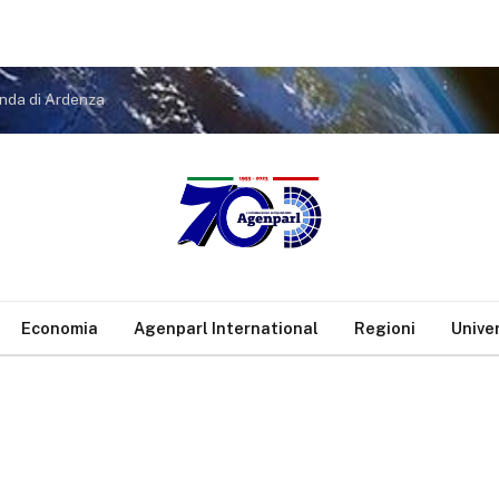
onda di Ardenza
Economia
Agenparl International
Regioni
Unive