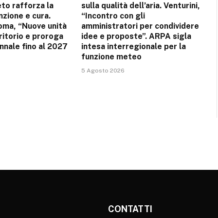
to rafforza la
sulla qualità dell’aria. Venturini,
nzione e cura.
“Incontro con gli
ma, “Nuove unità
amministratori per condividere
rritorio e proroga
idee e proposte”. ARPA sigla
ennale fino al 2027
intesa interregionale per la
funzione meteo
5 Agosto 2026
CONTATTI