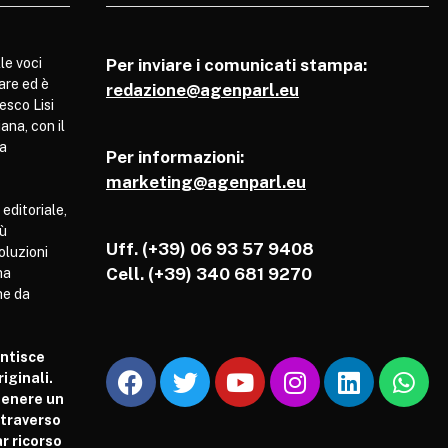
le voci
Per inviare i comunicati stampa:
are ed è
redazione@agenparl.eu
esco Lisi
ana, con il
pa
Per informazioni:
marketing@agenparl.eu
 editoriale,
iù
Uff. (+39) 06 93 57 9408
soluzioni
Cell.
(+39) 340 681 9270
ha
he da
antisce
iginali.
tenere un
attraverso
r ricorso