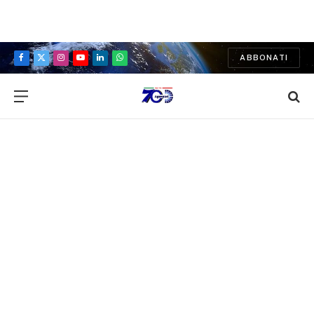
ABBONATI
Facebook
X
Instagram
YouTube
LinkedIn
WhatsApp
(Twitter)