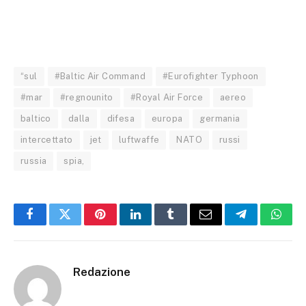
“sul
#Baltic Air Command
#Eurofighter Typhoon
#mar
#regnounito
#Royal Air Force
aereo
baltico
dalla
difesa
europa
germania
intercettato
jet
luftwaffe
NATO
russi
russia
spia,
Facebook
Twitter
Pinterest
LinkedIn
Tumblr
Email
Telegram
What
Redazione