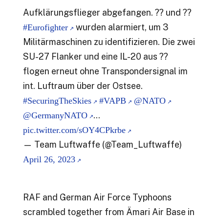
Aufklärungsflieger abgefangen. ?? und ??
wurden alarmiert, um 3
#Eurofighter
Militärmaschinen zu identifizieren. Die zwei
SU-27 Flanker und eine IL-20 aus ??
flogen erneut ohne Transpondersignal im
int. Luftraum über der Ostsee.
#SecuringTheSkies
#VAPB
@NATO
…
@GermanyNATO
pic.twitter.com/sOY4CPkrbe
— Team Luftwaffe (@Team_Luftwaffe)
April 26, 2023
RAF and German Air Force Typhoons
scrambled together from Ämari Air Base in