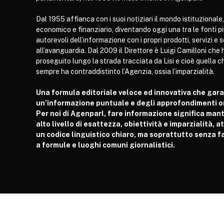
Dal 1955 affianca con i suoi notiziari il mondo istituzionale,
economico e finanziario, diventando oggi una tra le fonti p
autorevoli dell’informazione con i propri prodotti, servizi e 
all’avanguardia. Dal 2009 il Direttore è Luigi Camilloni che 
proseguito lungo la strada tracciata da Lisi e cioè quella c
sempre ha contraddistinto l’Agenzia, ossia l’imparzialità.
Una formula editoriale veloce ed innovativa che gar
un’informazione puntuale e degli approfondimenti or
Per noi di Agenparl, fare informazione significa man
alto livello di esattezza, obiettività e imparzialità, 
un codice linguistico chiaro, ma soprattutto senza fa
a formule e luoghi comuni giornalistici.