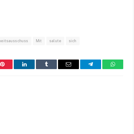
eitsausschuss
Mit
salute
sich
Pinterest
LinkedIn
Tumblr
Email
Telegram
WhatsAp