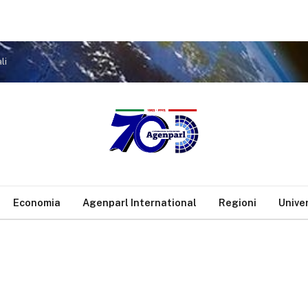
li
Economia
Agenparl International
Regioni
Unive