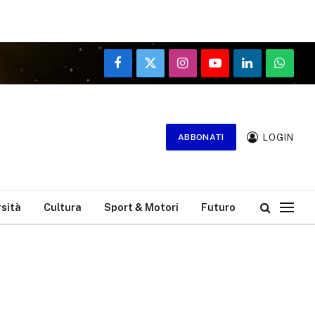
Facebook
X
Instagram
YouTube
LinkedIn
WhatsA
(Twitter)
LOGIN
ABBONATI
rsità
Cultura
Sport & Motori
Futuro