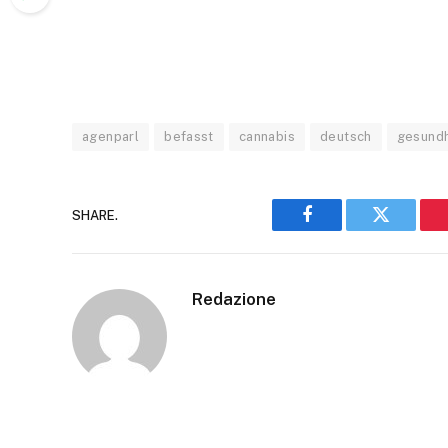
agenparl
befasst
cannabis
deutsch
gesundh
SHARE.
Facebook
Twitter
Redazione