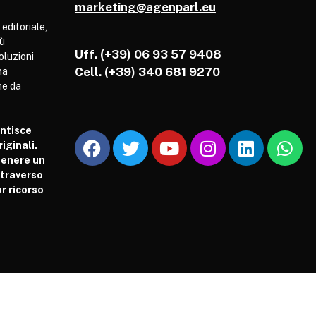
marketing@agenparl.eu
 editoriale,
iù
Uff. (+39) 06 93 57 9408
soluzioni
Cell.
(+39) 340 681 9270
ha
he da
antisce
iginali.
tenere un
attraverso
r ricorso