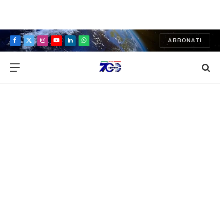
ABBONATI
Facebook
X
Instagram
YouTube
LinkedIn
WhatsApp
(Twitter)