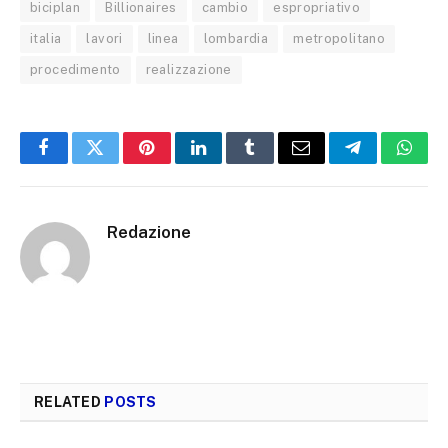
biciplan
Billionaires
cambio
espropriativo
italia
lavori
linea
lombardia
metropolitano
procedimento
realizzazione
Facebook
Twitter
Pinterest
LinkedIn
Tumblr
Email
Telegram
What
Redazione
RELATED
POSTS