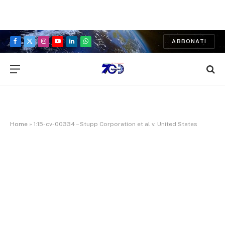
ABBONATI
Facebook
X
Instagram
YouTube
LinkedIn
WhatsApp
(Twitter)
Home
»
1:15-cv-00334 – Stupp Corporation et al v. United States