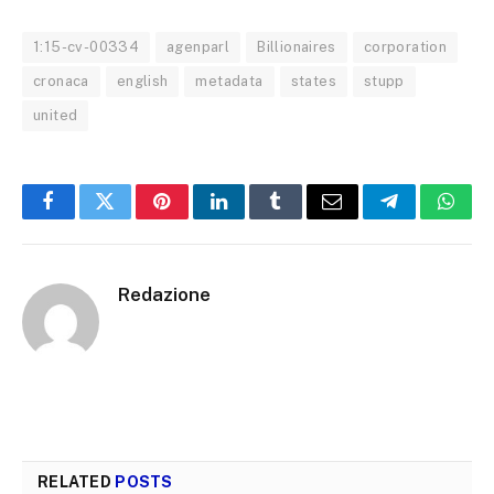
1:15-cv-00334
agenparl
Billionaires
corporation
cronaca
english
metadata
states
stupp
united
Facebook
Twitter
Pinterest
LinkedIn
Tumblr
Email
Telegram
What
Redazione
RELATED
POSTS