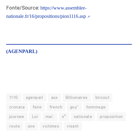
Fonte/Source:
https://www.assemblee-
nationale.fr/16/propositions/pion1116.asp
(AGENPARL)
1116
agenparl
aux
Billionaires
bricout
cronaca
faire
french
guy”
hommage
journee
Loi
mai’.
n°
nationale
proposition
route
une
victimes
visant