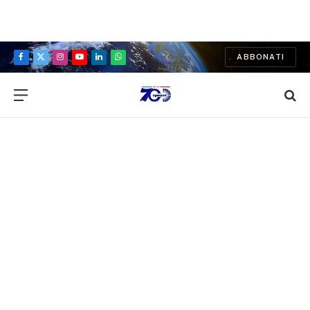
ABBONATI
Facebook
X
Instagram
YouTube
LinkedIn
WhatsApp
(Twitter)