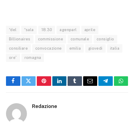
“del
“sala
18.30
agenparl
aprile
Billionaires
commissione
comunale
consiglio
consiliare
convocazione
emilia
giovedi
italia
ore”
romagna
Facebook
Twitter
Pinterest
LinkedIn
Tumblr
Email
Telegram
What
Redazione