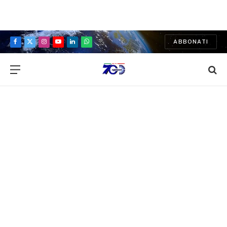
ABBONATI
Facebook
X
Instagram
YouTube
LinkedIn
WhatsApp
(Twitter)