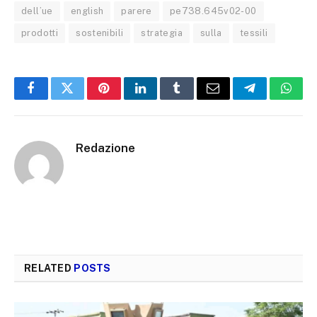
dell’ue
english
parere
pe738.645v02-00
prodotti
sostenibili
strategia
sulla
tessili
Facebook
Twitter
Pinterest
LinkedIn
Tumblr
Email
Telegram
What
Redazione
RELATED
POSTS