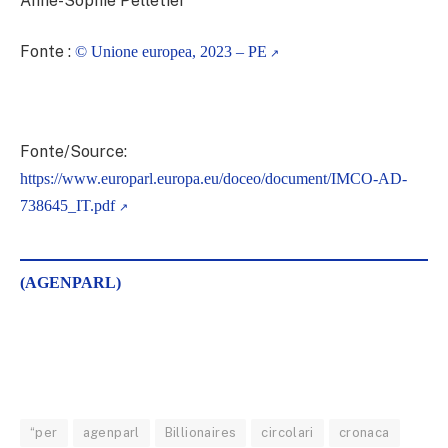
Anne-Sophie Pelletier
Fonte :
© Unione europea, 2023 – PE
Fonte/Source:
https://www.europarl.europa.eu/doceo/document/IMCO-AD-
738645_IT.pdf
(AGENPARL)
“per
agenparl
Billionaires
circolari
cronaca