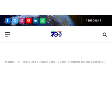
ABBONATI
Facebook
X
Instagram
YouTube
LinkedIn
WhatsApp
(Twitter)
Home
»
PARERE sulla strategia dell’UE per prodotti tessili sostenibili e circolari – PE738.645v02-00