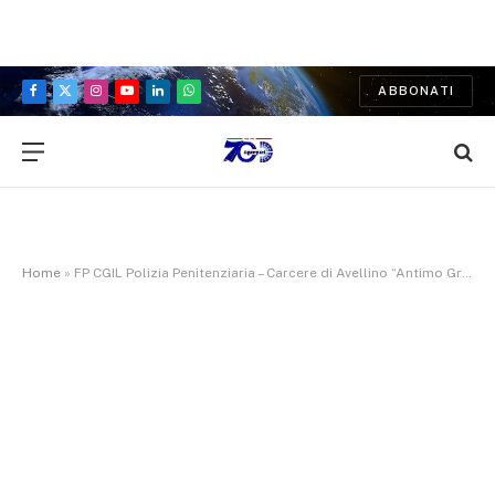
ABBONATI
Facebook
X
Instagram
YouTube
LinkedIn
WhatsApp
(Twitter)
Home
»
FP CGIL Polizia Penitenziaria – Carcere di Avellino “Antimo Graziano”: una donna è stata fermata dalle unità cinofile di Polizia Penitenziaria mentre tentava di introdurre 300 grammi di hashish.