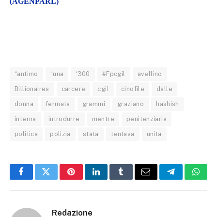
(AGENPARL)
“antimo
“una
‘300
#Fpcgil
avellino
Billionaires
carcere
cgil
cinofile
dalle
donna
fermata
grammi
graziano
hashish
interna
introdurre
mentre
penitenziaria
politica
polizia
stata
tentava
unita
Facebook
Twitter
Pinterest
LinkedIn
Tumblr
Email
Telegram
What
Redazione