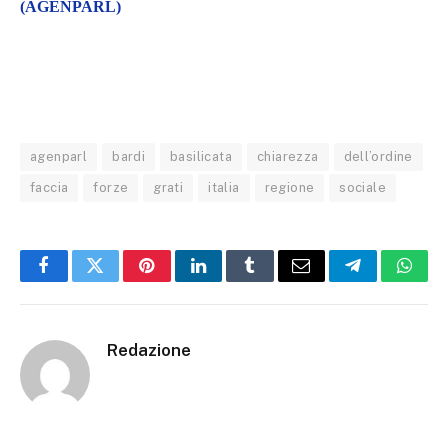
(AGENPARL)
agenparl
bardi
basilicata
chiarezza
dell’ordine
faccia
forze
grati
italia
regione
sociale
Facebook
Twitter
Pinterest
LinkedIn
Tumblr
Email
Telegram
What
Redazione