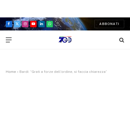
ABBONATI
Facebook
X
Instagram
YouTube
LinkedIn
WhatsApp
(Twitter)
Home
»
Bardi: “Grati a forze dell’ordine, si faccia chiarezza”