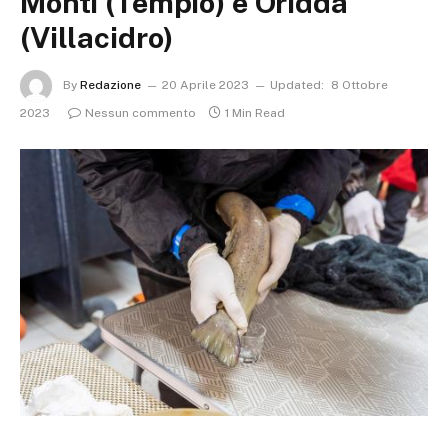
Monti (Tempio) e Oridda
(Villacidro)
By
Redazione
20 Aprile 2023
Updated:
8 Ottobre
2023
Nessun commento
1 Min Read