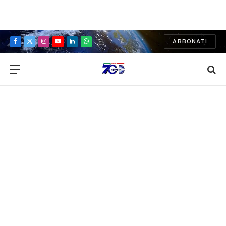
ABBONATI
Facebook
X
Instagram
YouTube
LinkedIn
WhatsApp
(Twitter)