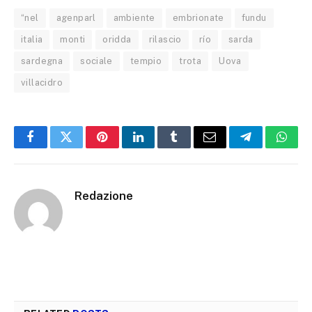
“nel
agenparl
ambiente
embrionate
fundu
italia
monti
oridda
rilascio
río
sarda
sardegna
sociale
tempio
trota
Uova
villacidro
Facebook
Twitter
Pinterest
LinkedIn
Tumblr
Email
Telegram
What
Redazione