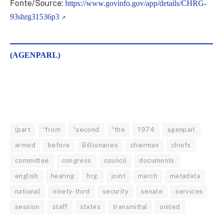
Fonte/Source:
https://www.govinfo.gov/app/details/CHRG-
93shrg31536p3
(AGENPARL)
(part
“from
“second
“the
1974
agenparl
armed
before
Billionaires
chairman
chiefs
committee
congress
council
documents
english
hearing
hrg.
joint
march
metadata
national
ninety-third
security
senate
services
session
staff
states
transmittal
united