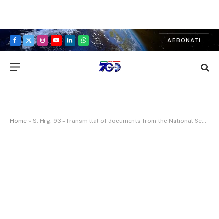
ABBONATI
Facebook
X
Instagram
YouTube
LinkedIn
WhatsApp
(Twitter)
Home
»
S. Hrg. 93 – Transmittal of documents from the National Security Council to the Chairman of the Joint Chiefs of Staff. Part 3: Hearing before the Committee on Armed Services, United States Senate, Ninety-third Congress, second session. March 7, 1974.