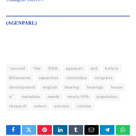
(AGENPARL)
“second
“the
95th
agenparl
and
before
Billionaires
capacities
committee
congress
development
english
hearing
hearings
house
iii”
metadata
needs
ninety-fifth
population
research
select
session
volume
Facebook
Twitter
Pinterest
LinkedIn
Tumblr
Email
Telegram
What