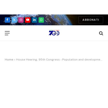
ABBONATI
Facebook
X
Instagram
YouTube
LinkedIn
WhatsApp
(Twitter)
Home
»
House Hearing, 95th Congress – Population and development. Volume III, research in population and development, needs and capacities: hearings before the Select Committee on Population, Ninety-fifth Congress, second session …