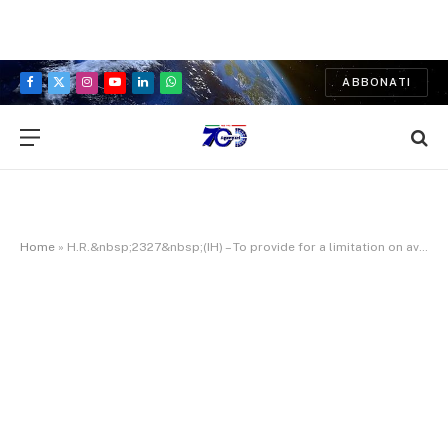
ABBONATI
Facebook
X
Instagram
YouTube
LinkedIn
WhatsApp
(Twitter)
Home
»
H.R.&nbsp;2327&nbsp;(IH) – To provide for a limitation on availability of funds for the Commission on Security and Cooperation in Europe, Salaries and Expenses for fiscal year 2024.