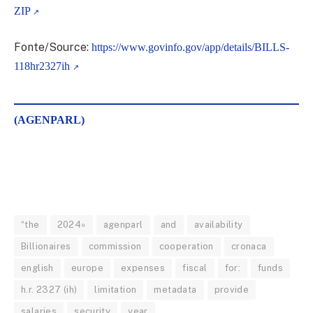
ZIP
Fonte/Source:
https://www.govinfo.gov/app/details/BILLS-
118hr2327ih
(AGENPARL)
“the
2024»
agenparl
and
availability
Billionaires
commission
cooperation
cronaca
english
europe
expenses
fiscal
for:
funds
h.r. 2327 (ih)
limitation
metadata
provide
salaries
security
year