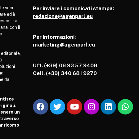
le voci
Per inviare i comunicati stampa:
are ed è
redazione@agenparl.eu
esco Lisi
ana, con il
pa
Per informazioni:
marketing@agenparl.eu
 editoriale,
iù
Uff. (+39) 06 93 57 9408
soluzioni
Cell.
(+39) 340 681 9270
ha
he da
antisce
iginali.
tenere un
attraverso
r ricorso