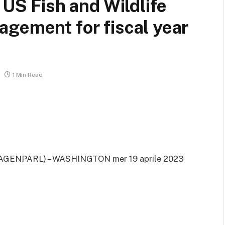
 US Fish and Wildlife
gement for fiscal year
1 Min Read
AGENPARL) – WASHINGTON mer 19 aprile 2023