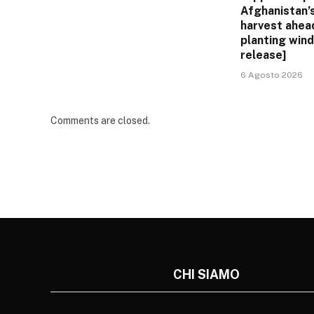
Afghanistan’
harvest ahead
planting win
release]
6 Agosto 2026
Comments are closed.
CHI SIAMO