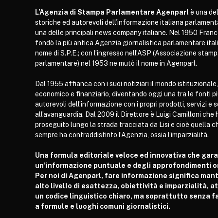
L’Agenzia di Stampa Parlamentare Agenparl
è una del
storiche ed autorevoli dell’informazione italiana parlament
una delle principali news company italiane. Nel 1950 Franc
fondò la più antica Agenzia giornalistica parlamentare itali
nome di S.P.E.; con l’ingresso nell’ASP (Associazione stam
parlamentare) nel 1953 ne mutò il nome in Agenparl.
Dal 1955 affianca con i suoi notiziari il mondo istituzionale,
economico e finanziario, diventando oggi una tra le fonti p
autorevoli dell’informazione con i propri prodotti, servizi e 
all’avanguardia. Dal 2009 il Direttore è Luigi Camilloni che 
proseguito lungo la strada tracciata da Lisi e cioè quella c
sempre ha contraddistinto l’Agenzia, ossia l’imparzialità.
Una formula editoriale veloce ed innovativa che gar
un’informazione puntuale e degli approfondimenti or
Per noi di Agenparl, fare informazione significa man
alto livello di esattezza, obiettività e imparzialità, 
un codice linguistico chiaro, ma soprattutto senza fa
a formule e luoghi comuni giornalistici.