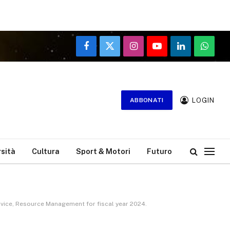
Facebook
X
Instagram
YouTube
LinkedIn
WhatsA
(Twitter)
LOGIN
ABBONATI
rsità
Cultura
Sport & Motori
Futuro
Service, Resource Management for fiscal year 2024.