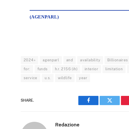
(AGENPARL)
2024»
agenparl
and
availability
Billionaires
for:
funds
h.r. 2156 (ih)
interior
limitation
service
u.s.
wildlife
year
SHARE.
Facebook
Twitter
Redazione