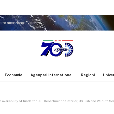
Covid. FdI a Conte: non tiri in ballo Meloni per distrarre attenzione. Evidenti sue responsabilità nella gestione pandemia
Economia
Agenparl International
Regioni
Unive
n availability of funds for U.S. Department of Interior, US Fish and Wildlife 