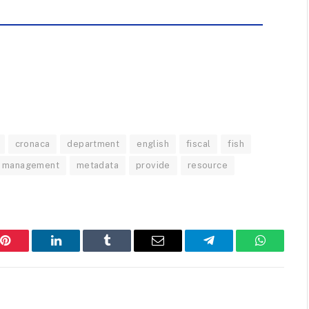
cronaca
department
english
fiscal
fish
management
metadata
provide
resource
Pinterest
LinkedIn
Tumblr
Email
Telegram
WhatsAp