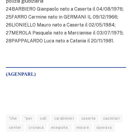
polizia giudiziaria
24BARBIERO Gianpaolo nato a Caserta il 04/08/1976;
25FARRO Carmine nato in GERMANI IL 09/12/1966;
26LIONIELLO Mauro nato a Caserta il 02/05/1984;
27MEROLA Pasquale nato a Marcianise il 03/07/1975;
28PAPPALARDO Luca nato a Catania il 20/11/1981.
(AGENPARL)
“che
“per
call
carabinieri
caserta
cautelari
center
cronaca
eseguite.
misure
operava