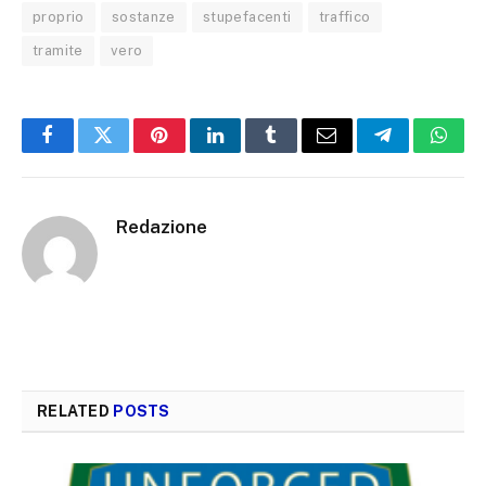
proprio
sostanze
stupefacenti
traffico
tramite
vero
Facebook
Twitter
Pinterest
LinkedIn
Tumblr
Email
Telegram
What
Redazione
RELATED
POSTS