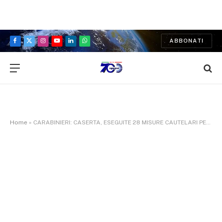
ABBONATI
Facebook
X
Instagram
YouTube
LinkedIn
WhatsApp
(Twitter)
Home
»
CARABINIERI: CASERTA, ESEGUITE 28 MISURE CAUTELARI PER TRAFFICO DI SOSTANZE STUPEFACENTI CHE OPERAVA TRAMITE UN VERO E PROPRIO CALL CENTER.